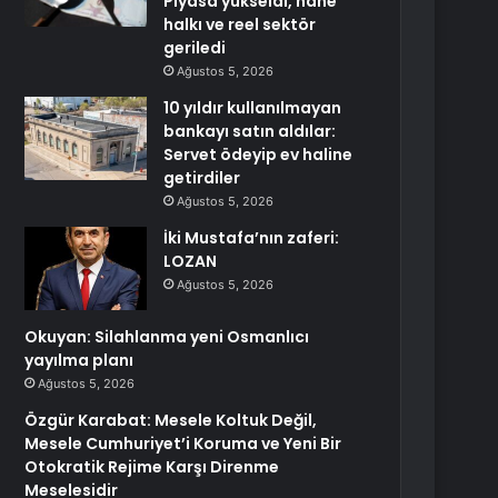
Piyasa yükseldi, hane
halkı ve reel sektör
geriledi
Ağustos 5, 2026
10 yıldır kullanılmayan
bankayı satın aldılar:
Servet ödeyip ev haline
getirdiler
Ağustos 5, 2026
İki Mustafa’nın zaferi:
LOZAN
Ağustos 5, 2026
Okuyan: Silahlanma yeni Osmanlıcı
yayılma planı
Ağustos 5, 2026
Özgür Karabat: Mesele Koltuk Değil,
Mesele Cumhuriyet’i Koruma ve Yeni Bir
Otokratik Rejime Karşı Direnme
Meselesidir