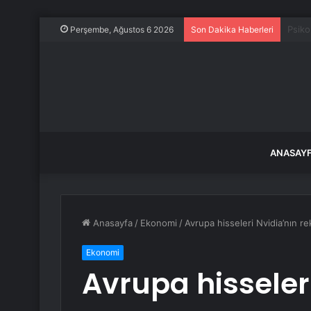
Bolu 
Perşembe, Ağustos 6 2026
Son Dakika Haberleri
ANASAY
Anasayfa
/
Ekonomi
/
Avrupa hisseleri Nvidia’nın re
Ekonomi
Avrupa hisseleri