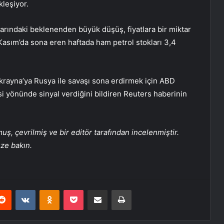
kleşiyor.
arındaki beklenenden büyük düşüş, fiyatlara bir miktar
4 Kasım’da sona eren haftada ham petrol stokları 3,4
krayna’ya Rusya ile savaşı sona erdirmek için ABD
si yönünde sinyal verdiğini bildiren Reuters haberinin
, çevrilmiş ve bir editör tarafından incelenmiştir.
üze bakın.
erest
Reddit
VKontakte
Odnoklassniki
Pocket
E-Posta ile paylaş
Yazdır