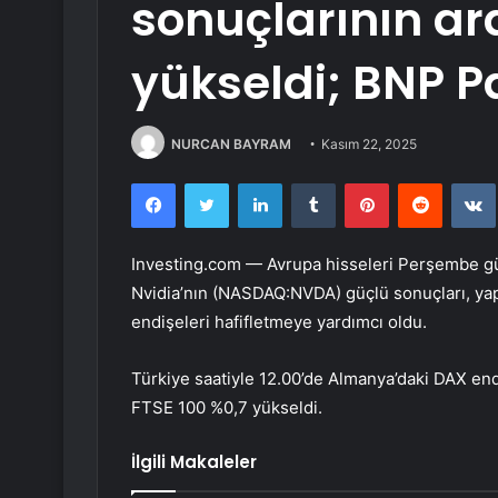
sonuçlarının a
yükseldi; BNP Pa
NURCAN BAYRAM
Kasım 22, 2025
Facebook
Twitter
LinkedIn
Tumblr
Pinterest
Reddit
Investing.com — Avrupa hisseleri Perşembe gün
Nvidia’nın (NASDAQ:NVDA)
güçlü sonuçları, y
endişeleri hafifletmeye yardımcı oldu.
Türkiye saatiyle 12.00’de Almanya’daki DAX end
FTSE 100 %0,7 yükseldi.
İlgili Makaleler