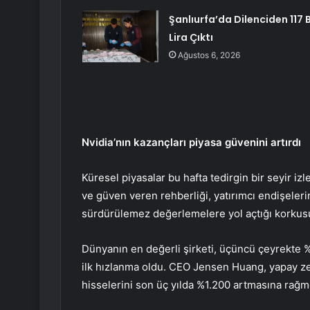
Şanlıurfa’da Dilenciden 117 
Lira Çıktı
Ağustos 6, 2026
Nvidia’nın kazançları piyasa güvenini artırdı
Küresel piyasalar bu hafta tedirgin bir seyir iz
ve güven veren rehberliği, yatırımcı endişelerin
sürdürülemez değerlemelere yol açtığı korkusu
Dünyanın en değerli şirketi, üçüncü çeyrekte %
ilk hızlanma oldu. CEO Jensen Huang, yapay zek
hisselerini son üç yılda %1.200 artmasına rağ