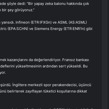
de şöyle dedi: “Bir yapay zeka balonu hakkında çok
ı bir şey görüyoruz.”
 yansıdı.
Infineon (ETR:IFXGn)
ve
ASML (AS:ASML)
ctric (EPA:SCHN)
ve
Siemens Energy (ETR:ENR1n)
gibi
yrek kazançlarını da değerlendiriyor. Fransız bankası
deflerini yükseltmesinin ardından sert yükseldi. Bu
yor.
üşürdü. İngiltere merkezli spor perakendecisi, üçüncü
ü belirterek zayıflayan tüketici koşullarına dikkat