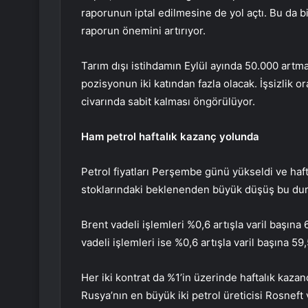
raporunun iptal edilmesine de yol açtı. Bu da b
raporun önemini artırıyor.
Tarım dışı istihdamın Eylül ayında 50.000 artm
pozisyonun iki katından fazla olacak. İşsizlik o
civarında sabit kalması öngörülüyor.
Ham petrol haftalık kazanç yolunda
Petrol fiyatları Perşembe günü yükseldi ve haf
stoklarındaki beklenenden büyük düşüş bu dur
Brent
vadeli işlemleri %0,6 artışla varil başına
vadeli işlemleri ise %0,6 artışla varil başına 59,
Her iki kontrat da %1’in üzerinde haftalık kaza
Rusya’nın en büyük iki petrol üreticisi Rosneft v