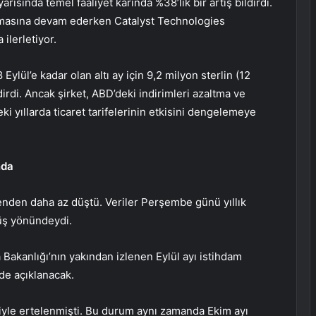
yarısında temel faaliyet karında %38’lik bir artış bildirdi.
anmasına devam ederken Catalyst Technologies
ilerletiyor.
8 Eylül’e kadar olan altı ay için 9,2 milyon sterlin (12
dirdi. Ancak şirket, ABD’deki indirimleri azaltma ve
 yıllarda ticaret tarifelerinin etkisini dengelemeye
nda
nenden daha az düştü. Veriler Perşembe günü yıllık
üş yönündeydi.
 Bakanlığı’nın yakından izlenen Eylül ayı istihdam
de açıklanacak.
le ertelenmişti. Bu durum aynı zamanda Ekim ayı