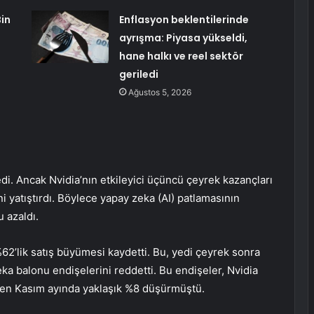
Bin
Enflasyon beklentilerinde
ayrışma: Piyasa yükseldi,
hane halkı ve reel sektör
geriledi
Ağustos 5, 2026
ledi. Ancak Nvidia’nın etkileyici üçüncü çeyrek kazançları
i yatıştırdı. Böylece yapay zeka (AI) patlamasının
 azaldı.
62’lik satış büyümesi kaydetti. Bu, yedi çeyrek sonra
a balonu endişelerini reddetti. Bu endişeler, Nvidia
men Kasım ayında yaklaşık %8 düşürmüştü.