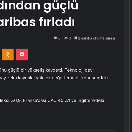
rdından güçlü
ribas fırladı
0
0
2 dakika okuma süresi
VKontakte
Odnoklassniki
Pocket
ü güçlü bir yükseliş kaydetti. Teknoloji devi
apay zeka kaynaklı yüksek değerlemeler konusundaki
eksi %0,9, Fransa’daki CAC 40 %1 ve İngiltere’deki