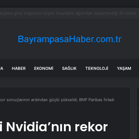
Otoyolunda Bayram Hareketliliği
FA
HABER
EKONOMI
SAĞLIK
TEKNOLOJI
YAŞAM
kor sonuçlarının ardından güçlü yükseldi; BNP Paribas fırladı
 Nvidia’nın rekor