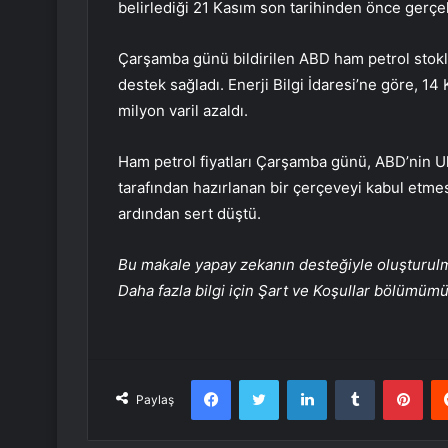
belirlediği 21 Kasım son tarihinden önce gerçe
Çarşamba günü bildirilen ABD ham petrol stokl
destek sağladı. Enerji Bilgi İdaresi’ne göre, 1
milyon varil azaldı.
Ham petrol fiyatları Çarşamba günü, ABD’nin U
tarafından hazırlanan bir çerçeveyi kabul etme
ardından sert düştü.
Bu makale yapay zekanın desteğiyle oluşturulmuş
Daha fazla bilgi için Şart ve Koşullar bölümüm
Facebook
Twitter
LinkedIn
Tumblr
Pint
Paylaş