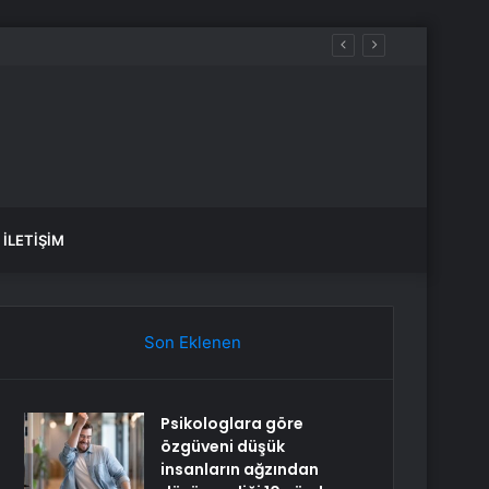
İLETIŞIM
Son Eklenen
Psikologlara göre
özgüveni düşük
insanların ağzından