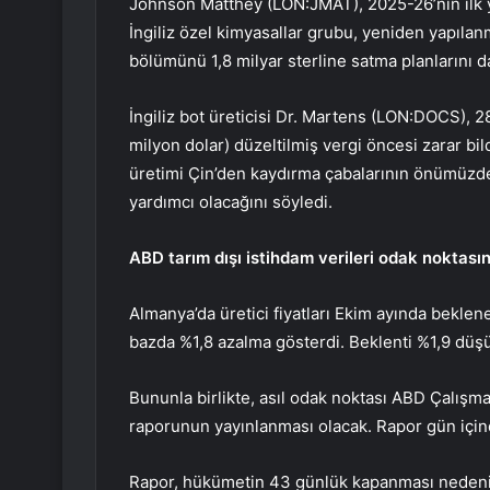
Johnson Matthey (LON:JMAT)
, 2025-26’nın ilk 
İngiliz özel kimyasallar grubu, yeniden yapıl
bölümünü 1,8 milyar sterline satma planlarını da 
İngiliz bot üreticisi
Dr. Martens (LON:DOCS)
, 2
milyon dolar) düzeltilmiş vergi öncesi zarar bil
üretimi Çin’den kaydırma çabalarının önümüzdeki
yardımcı olacağını söyledi.
ABD tarım dışı istihdam verileri odak noktası
Almanya’da üretici fiyatları Ekim ayında bekle
bazda %1,8 azalma gösterdi. Beklenti %1,9 düş
Bununla birlikte, asıl odak noktası ABD Çalışma
raporunun yayınlanması olacak. Rapor gün için
Rapor, hükümetin 43 günlük kapanması nedeniy