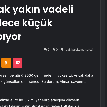
ak yakın vadeli
ece küçük
pıyor
0
0
1 dakika okuma süresi
VKontakte
Odnoklassniki
Pocket
rşembe günü 2030 gelir hedefini yükseltti. Ancak daha
ük güncellemeler sundu. Bu durum, Alman savunma
milyar euro ile 3,2 milyar euro aralığına yükseltti.
ndaki tahmin, satın almalardan gelen katkıları da