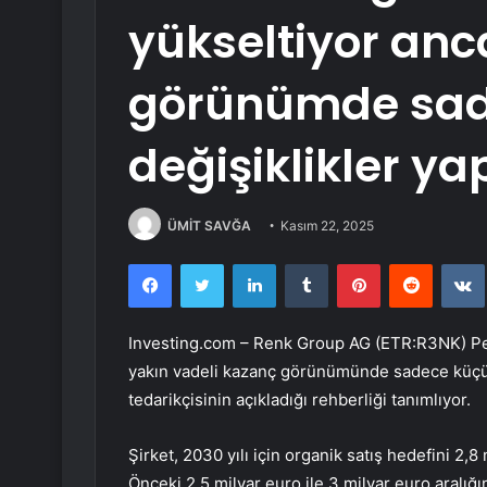
yükseltiyor anc
görünümde sad
değişiklikler ya
ÜMİT SAVĞA
Kasım 22, 2025
Facebook
Twitter
LinkedIn
Tumblr
Pinterest
Reddit
Investing.com –
Renk Group AG (ETR:R3NK)
Pe
yakın vadeli kazanç görünümünde sadece küç
tedarikçisinin açıkladığı rehberliği tanımlıyor.
Şirket, 2030 yılı için organik satış hedefini 2,8 
Önceki 2,5 milyar euro ile 3 milyar euro aralığı