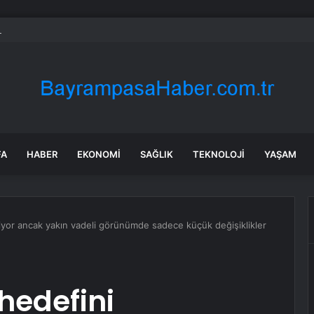
ü’ye Huzurevi İçin 192 Milyon Lira
FA
HABER
EKONOMI
SAĞLIK
TEKNOLOJI
YAŞAM
iyor ancak yakın vadeli görünümde sadece küçük değişiklikler
hedefini