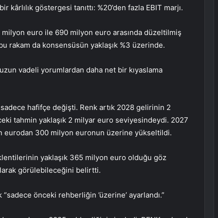
bir kârlılık göstergesi tanıttı: %20’den fazla EBIT marjı.
milyon euro ile 690 milyon euro arasında düzeltilmiş
, bu rakam da konsensüsün yaklaşık %3 üzerinde.
 uzun vadeli yorumlardan daha net bir kıyaslama
 sadece hafifçe değişti. Renk artık 2028 gelirinin 2
eki tahmin yaklaşık 2 milyar euro seviyesindeydi. 2027
on eurodan 300 milyon euronun üzerine yükseltildi.
klentilerinin yaklaşık 365 milyon euro olduğu göz
larak görülebileceğini belirtti.
rlik “sadece önceki rehberliğin ’üzerine’ ayarlandı.”