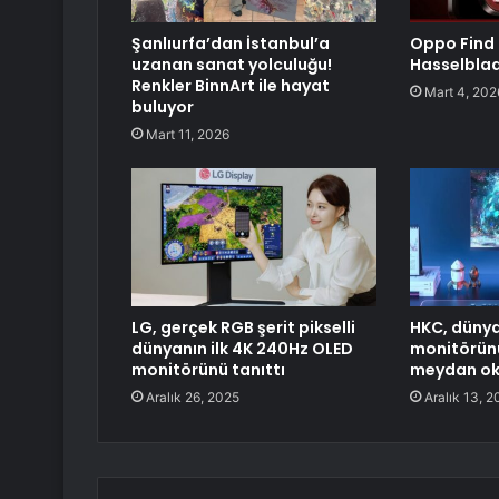
Şanlıurfa’dan İstanbul’a
Oppo Find
uzanan sanat yolculuğu!
Hasselblad
Renkler BinnArt ile hayat
Mart 4, 202
buluyor
Mart 11, 2026
LG, gerçek RGB şerit pikselli
HKC, dünyan
dünyanın ilk 4K 240Hz OLED
monitörünü
monitörünü tanıttı
meydan ok
Aralık 26, 2025
Aralık 13, 