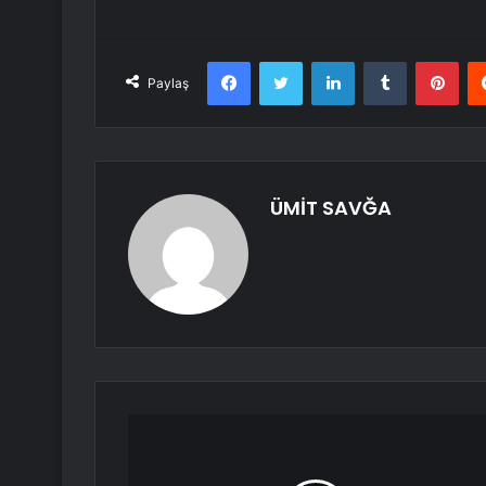
Facebook
Twitter
LinkedIn
Tumblr
Pint
Paylaş
ÜMİT SAVĞA