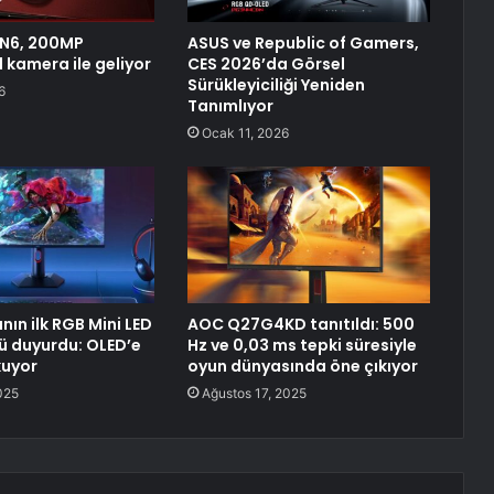
 N6, 200MP
ASUS ve Republic of Gamers,
 kamera ile geliyor
CES 2026’da Görsel
Sürükleyiciliği Yeniden
6
Tanımlıyor
Ocak 11, 2026
ın ilk RGB Mini LED
AOC Q27G4KD tanıtıldı: 500
 duyurdu: OLED’e
Hz ve 0,03 ms tepki süresiyle
uyor
oyun dünyasında öne çıkıyor
2025
Ağustos 17, 2025