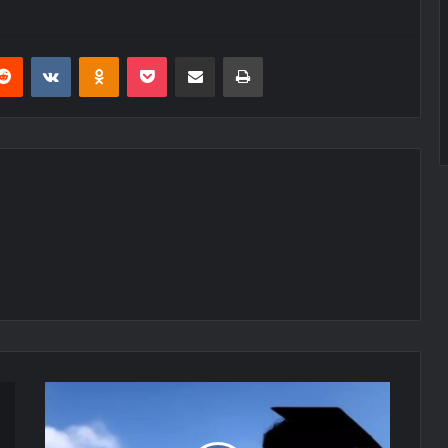
erest
Reddit
VKontakte
Odnoklassniki
Pocket
E-Posta ile paylaş
Yazdır