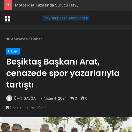
Motosiklet Kazasında Sürücü Hayatını Kaybetti
Menü
Anasayfa
/
Haber
Haber
Beşiktaş Başkanı Arat,
cenazede spor yazarlarıyla
tartıştı
ÜMİT SAVĞA
Nisan 4, 2024
0
0
1 dakika okuma süresi