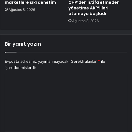
marketlere sıkı denetim
CHP’den istifa etmeden
yönetime AKP’lileri
Ağustos 8, 2026
atamaya başladı
Ağustos 8, 2026
Bir yanıt yazın
E-posta adresiniz yayınlanmayacak.
Gerekli alanlar
*
ile
işaretlenmişlerdir
Y
o
r
u
m
*