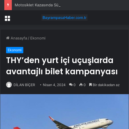
Motosiklet Kazasında Sürücü Hayatını Kaybetti
Menü
Anasayfa
/
Ekonomi
Ekonomi
THY’den yurt içi uçuşlarda
avantajlı bilet kampanyası
DİLAN BİÇER
Nisan 4, 2024
0
0
Bir dakikadan az