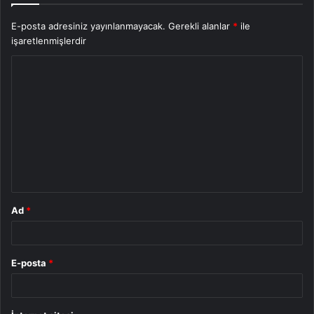
E-posta adresiniz yayınlanmayacak.
Gerekli alanlar
*
ile
işaretlenmişlerdir
Y
o
r
u
m
*
Ad
*
E-posta
*