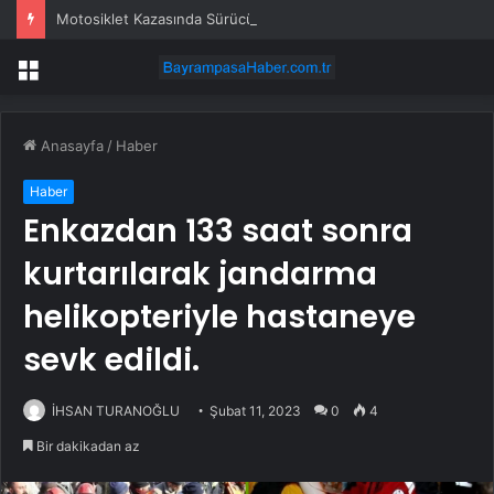
Motosiklet Kazasında Sürücü Hayatını Kaybetti
Menü
Anasayfa
/
Haber
Haber
Enkazdan 133 saat sonra
kurtarılarak jandarma
helikopteriyle hastaneye
sevk edildi.
İHSAN TURANOĞLU
Şubat 11, 2023
0
4
Bir dakikadan az