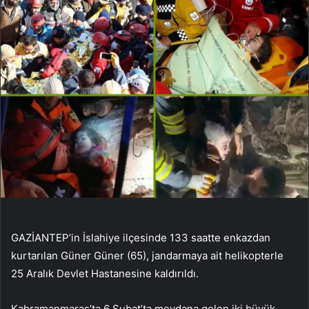
GAZİANTEP’in İslahiye ilçesinde 133 saatte enkazdan
kurtarılan Güner Güner (65), jandarmaya ait helikopterle
25 Aralık Devlet Hastanesine kaldırıldı.
Kahramanmaraş’ta 6 Şubat’ta meydana gelen iki büyük