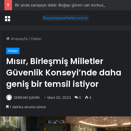
Bir anda sanayiye daldı: Boğayı gören can korkusuyla kaçtı
Menü
Anasayfa
/
Haber
Haber
Mısır, Birleşmiş Milletler
Güvenlik Konseyi’nde daha
geniş bir temsil istiyor
SERKAN ŞAHİN
Mart 30, 2023
0
4
1 dakika okuma süresi