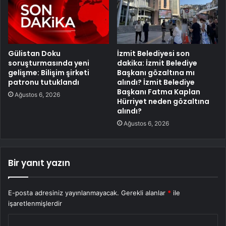
Gülistan Doku
İzmit Belediyesi son
soruşturmasında yeni
dakika: İzmit Belediye
gelişme: Bilişim şirketi
Başkanı gözaltına mı
patronu tutuklandı
alındı? İzmit Belediye
Başkanı Fatma Kaplan
Ağustos 6, 2026
Hürriyet neden gözaltına
alındı?
Ağustos 6, 2026
Bir yanıt yazın
E-posta adresiniz yayınlanmayacak.
Gerekli alanlar
*
ile
işaretlenmişlerdir
Y