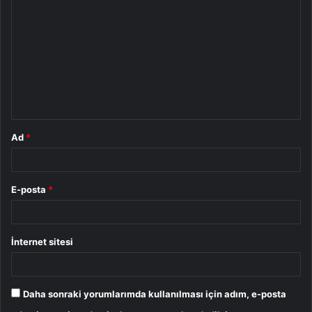
o
r
u
m
*
Ad
*
E-posta
*
İnternet sitesi
Daha sonraki yorumlarımda kullanılması için adım, e-posta