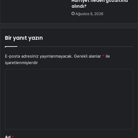
Hürriyet neden gözaltına
alındı?
Ağustos 6, 2026
Bir yanıt yazın
E-posta adresiniz yayınlanmayacak.
Gerekli alanlar
*
ile
işaretlenmişlerdir
Y
o
r
u
m
*
Ad
*