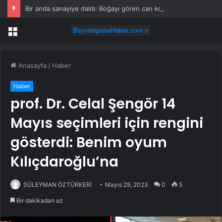
Bir anda sanayiye daldı: Boğayı gören can korkusuyla kaçtı
Menü
Anasayfa
/
Haber
Haber
prof. Dr. Celal Şengör 14
Mayıs seçimleri için rengini
gösterdi: Benim oyum
Kılıçdaroğlu’na
SÜLEYMAN ÖZTÜRKERİ
Mayıs 29, 2023
0
5
Bir dakikadan az